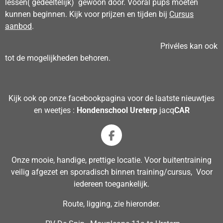
lessen( gedeeltelijk) gewoon door. Vooral pups moeten
kunnen beginnen. Kijk voor prijzen en tijden bij
Cursus
aanbod
.
Privéles kan ook
tot de mogelijkheden behoren.
Kijk ook op onze facebookpagina voor de laatste nieuwtjes
en weetjes :
Hondenschool Ureterp
jacq
CAR
F
a
c
Onze mooie, handige, prettige locatie. Voor buitentraining
e
veilig afgezet en sporadisch binnen training/cursus, Voor
b
iedereen toegankelijk.
o
o
Route, ligging, zie hieronder.
k